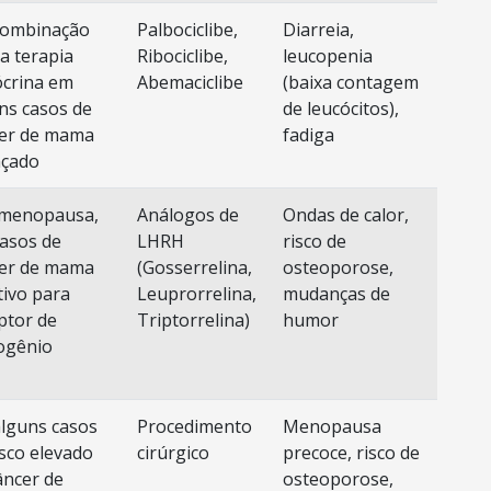
combinação
Palbociclibe,
Diarreia,
a terapia
Ribociclibe,
leucopenia
crina em
Abemaciclibe
(baixa contagem
ns casos de
de leucócitos),
er de mama
fadiga
nçado
-menopausa,
Análogos de
Ondas de calor,
asos de
LHRH
risco de
er de mama
(Gosserrelina,
osteoporose,
tivo para
Leuprorrelina,
mudanças de
ptor de
Triptorrelina)
humor
ogênio
lguns casos
Procedimento
Menopausa
isco elevado
cirúrgico
precoce, risco de
âncer de
osteoporose,