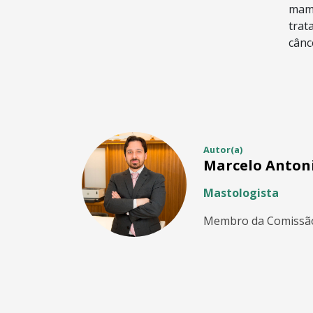
mam
trat
cânc
Autor(a)
Marcelo Anton
Mastologista
Membro da Comissão