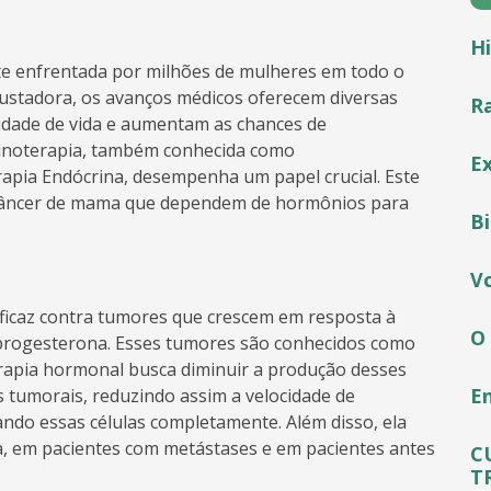
Hi
e enfrentada por milhões de mulheres em todo o
ustadora, os avanços médicos oferecem diversas
R
dade de vida e aumentam as chances de
crinoterapia, também conhecida como
E
pia Endócrina, desempenha um papel crucial. Este
e câncer de mama que dependem de hormônios para
B
Vc
eficaz contra tumores que crescem em resposta à
O
progesterona. Esses tumores são conhecidos como
erapia hormonal busca diminuir a produção desses
E
 tumorais, reduzindo assim a velocidade de
ndo essas células completamente. Além disso, ela
a, em pacientes com metástases e em pacientes antes
C
T