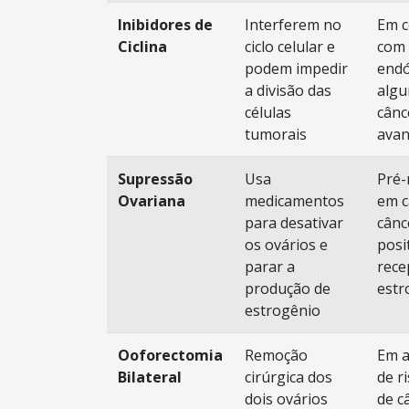
Inibidores de
Interferem no
Em 
Ciclina
ciclo celular e
com 
podem impedir
endó
a divisão das
algu
células
cânc
tumorais
ava
Supressão
Usa
Pré
Ovariana
medicamentos
em c
para desativar
cânc
os ovários e
posi
parar a
rece
produção de
estr
estrogênio
Ooforectomia
Remoção
Em a
Bilateral
cirúrgica dos
de r
dois ovários
de c