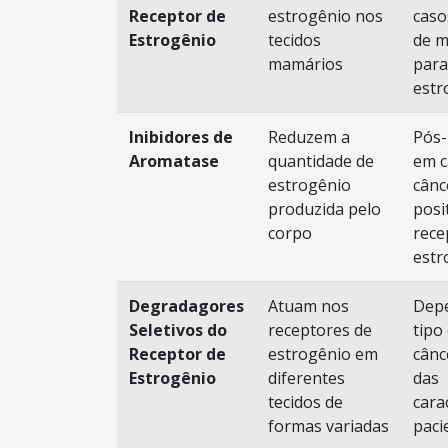
Receptor de
estrogênio nos
caso
Estrogênio
tecidos
de m
mamários
para
estr
Inibidores de
Reduzem a
Pós
Aromatase
quantidade de
em c
estrogênio
cânc
produzida pelo
posi
corpo
rece
estr
Degradagores
Atuam nos
Dep
Seletivos do
receptores de
tipo
Receptor de
estrogênio em
cânc
Estrogênio
diferentes
das
tecidos de
cara
formas variadas
paci