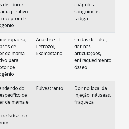
s de câncer
coágulos
ama positivo
sanguíneos,
 receptor de
fadiga
ogênio
-menopausa,
Anastrozol,
Ondas de calor,
asos de
Letrozol,
dor nas
er de mama
Exemestano
articulações,
tivo para
enfraquecimento
ptor de
ósseo
ogênio
endendo do
Fulvestranto
Dor no local da
 específico de
injeção, náuseas,
er de mama e
fraqueza
cterísticas do
ente